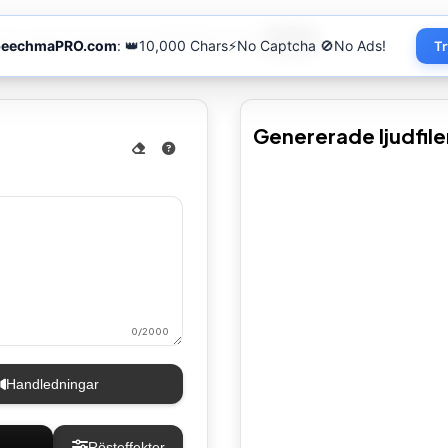
tioner
Användningsfall
FAQ
Kontakt
API
peechmaPRO.com
: 👑10,000 Chars⚡No Captcha 🚫No Ads!
Tr
Genererade ljudfile
0/2000
Handledningar
Rösteffekter