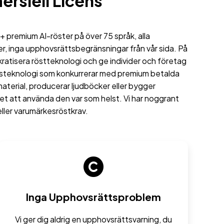
rsiell Licens
+ premium AI-röster på över 75 språk, alla
der, inga upphovsrättsbegränsningar från vår sida. På
mokratisera röstteknologi och ge individer och företag
ntesteknologi som konkurrerar med premium betalda
smaterial, producerar ljudböcker eller bygger
het att använda den var som helst. Vi har noggrant
 eller varumärkesröstkrav.
Inga Upphovsrättsproblem
Vi ger dig aldrig en upphovsrättsvarning, du