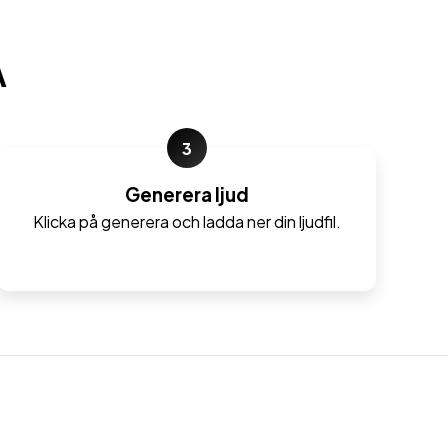
A
3
Generera ljud
Klicka på generera och ladda ner din ljudfil.