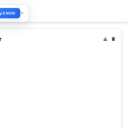
×
y it NOW
r