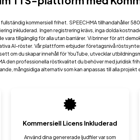
um TTS-plattform med Komme
 fullständig kommersiell frihet. SPEECHMA tillhandahåller 580
nsiering inkluderad. Ingen registrering krävs, inga dolda kostna
 vara tillgänglig för alla utan barriärer. Vi brinner för att de
itativa AI-röster. Vår plattform erbjuder företagsnivå röstsy
Oavsett om du skapar innehåll för YouTube, utvecklar utbildning
A den professionella röstkvalitet du behöver med juridisk fri
judande, mångsidiga alternativ som kan anpassas till alla projekt
Kommersiell Licens Inkluderad
Använd dina genererade ljudfiler var som