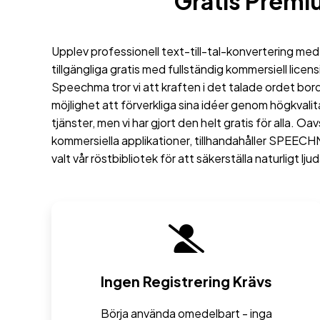
Gratis Premi
Upplev professionell text-till-tal-konvertering med
tillgängliga gratis med fullständig kommersiell lice
Speechma tror vi att kraften i det talade ordet borde
möjlighet att förverkliga sina idéer genom högkval
tjänster, men vi har gjort den helt gratis för alla. 
kommersiella applikationer, tillhandahåller SPEECHM
valt vår röstbibliotek för att säkerställa naturligt l
Ingen Registrering Krävs
Börja använda omedelbart - inga